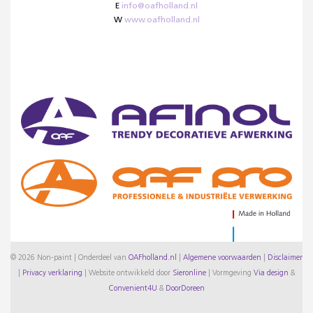
E
info@oafholland.nl
W
www.oafholland.nl
© 2026 Non-paint | Onderdeel van
OAFholland.nl
|
Algemene voorwaarden
|
Disclaimer
|
Privacy verklaring
|
Website ontwikkeld door
Sieronline
|
Vormgeving
Via design
&
Convenient4U
&
DoorDoreen