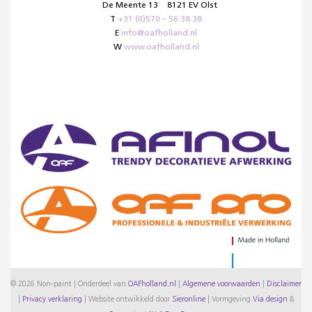
De Meente 13
8121 EV Olst
T
+31 (0)570 – 56 38 38
E
info@oafholland.nl
W
www.oafholland.nl
© 2026 Non-paint | Onderdeel van
OAFholland.nl
|
Algemene voorwaarden
|
Disclaimer
|
Privacy verklaring
|
Website ontwikkeld door
Sieronline
|
Vormgeving
Via design
&