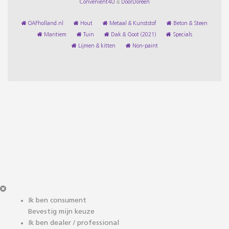
Convenient4U
&
DoorDoreen
OAFholland.nl
Hout
Metaal & Kunststof
Beton & Steen
Maritiem
Tuin
Dak & Goot (2021)
Specials
Lijmen & kitten
Non-paint
Ik ben consument
Bevestig mijn keuze
Ik ben dealer / professional