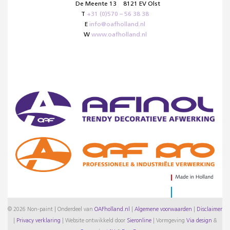
De Meente 13
8121 EV Olst
T
+31 (0)570 – 56 38 38
E
info@oafholland.nl
W
www.oafholland.nl
© 2026 Non-paint | Onderdeel van
OAFholland.nl
|
Algemene voorwaarden
|
Disclaimer
|
Privacy verklaring
|
Website ontwikkeld door
Sieronline
|
Vormgeving
Via design
&