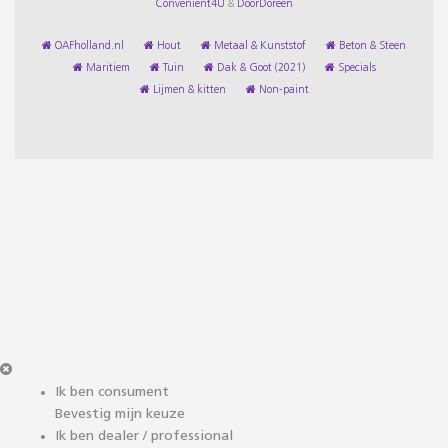
Convenient4U
&
DoorDoreen
OAFholland.nl
Hout
Metaal & Kunststof
Beton & Steen
Maritiem
Tuin
Dak & Goot (2021)
Specials
Lijmen & kitten
Non-paint
Ik ben consument
Bevestig mijn keuze
Ik ben dealer / professional