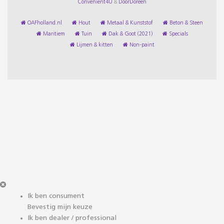
Convenient4U
&
DoorDoreen
OAFholland.nl
Hout
Metaal & Kunststof
Beton & Steen
Maritiem
Tuin
Dak & Goot (2021)
Specials
Lijmen & kitten
Non-paint
Ik ben consument
Bevestig mijn keuze
Ik ben dealer / professional