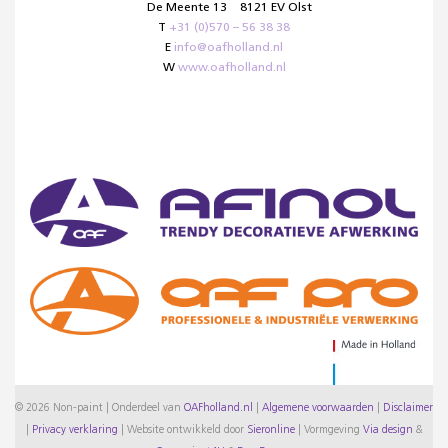
De Meente 13
8121 EV Olst
T
+31 (0)570 – 56 38 38
E
info@oafholland.nl
W
www.oafholland.nl
© 2026 Non-paint | Onderdeel van
OAFholland.nl
|
Algemene voorwaarden
|
Disclaimer
|
Privacy verklaring
|
Website ontwikkeld door
Sieronline
|
Vormgeving
Via design
&