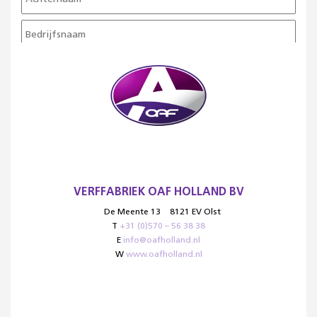
VERFFABRIEK OAF HOLLAND BV
De Meente 13
8121 EV Olst
T
+31 (0)570 – 56 38 38
E
info@oafholland.nl
W
www.oafholland.nl