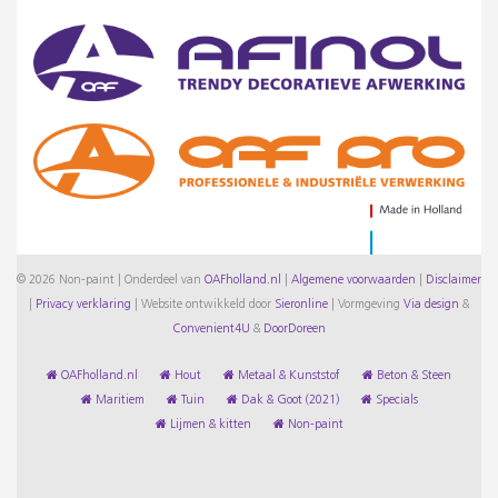
© 2026 Non-paint | Onderdeel van
OAFholland.nl
|
Algemene voorwaarden
|
Disclaimer
|
Privacy verklaring
|
Website ontwikkeld door
Sieronline
|
Vormgeving
Via design
&
Convenient4U
&
DoorDoreen
OAFholland.nl
Hout
Metaal & Kunststof
Beton & Steen
Maritiem
Tuin
Dak & Goot (2021)
Specials
Lijmen & kitten
Non-paint