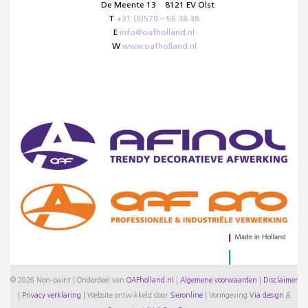
De Meente 13
8121 EV Olst
T
+31 (0)570 – 56 38 38
E
info@oafholland.nl
W
www.oafholland.nl
© 2026 Non-paint | Onderdeel van
OAFholland.nl
|
Algemene voorwaarden
|
Disclaimer
|
Privacy verklaring
|
Website ontwikkeld door
Sieronline
|
Vormgeving
Via design
&