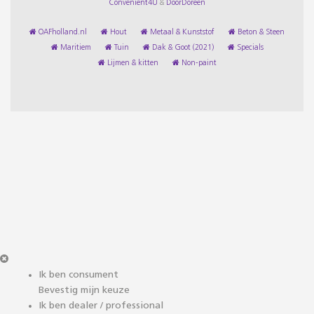
Convenient4U
&
DoorDoreen
OAFholland.nl
Hout
Metaal & Kunststof
Beton & Steen
Maritiem
Tuin
Dak & Goot (2021)
Specials
Lijmen & kitten
Non-paint
Ik ben consument
Bevestig mijn keuze
Ik ben dealer / professional