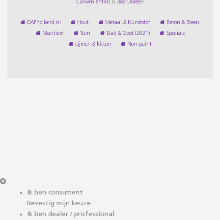
Convenient4U
&
DoorDoreen
OAFholland.nl
Hout
Metaal & Kunststof
Beton & Steen
Maritiem
Tuin
Dak & Goot (2021)
Specials
Lijmen & kitten
Non-paint
Ik ben consument
Bevestig mijn keuze
Ik ben dealer / professional