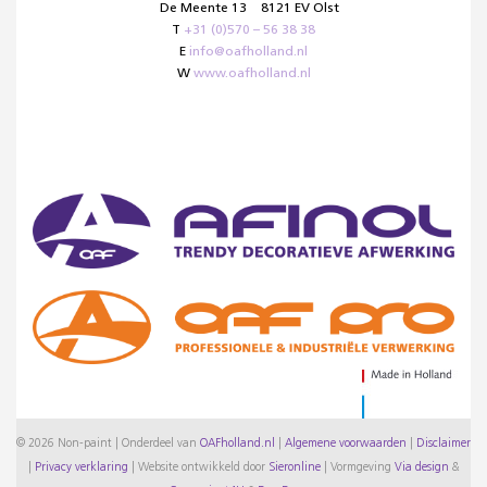
De Meente 13
8121 EV Olst
T
+31 (0)570 – 56 38 38
E
info@oafholland.nl
W
www.oafholland.nl
© 2026 Non-paint | Onderdeel van
OAFholland.nl
|
Algemene voorwaarden
|
Disclaimer
|
Privacy verklaring
|
Website ontwikkeld door
Sieronline
|
Vormgeving
Via design
&