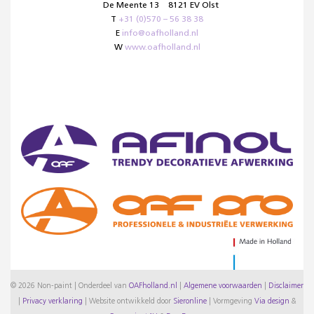
De Meente 13
8121 EV Olst
T
+31 (0)570 – 56 38 38
E
info@oafholland.nl
W
www.oafholland.nl
© 2026 Non-paint | Onderdeel van
OAFholland.nl
|
Algemene voorwaarden
|
Disclaimer
|
Privacy verklaring
|
Website ontwikkeld door
Sieronline
|
Vormgeving
Via design
&