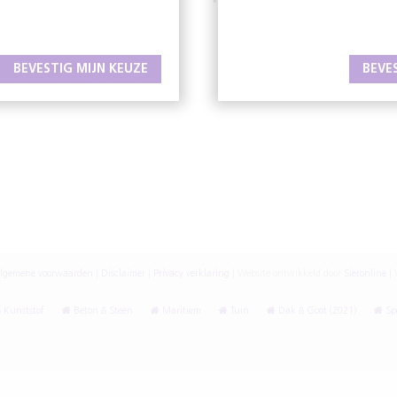
W
www.oafholland.nl
BEVESTIG MIJN KEUZE
BEVE
lgemene voorwaarden
|
Disclaimer
|
Privacy verklaring
|
Website ontwikkeld door
Sieronline
|
V
 Kunststof
Beton & Steen
Maritiem
Tuin
Dak & Goot (2021)
Spe