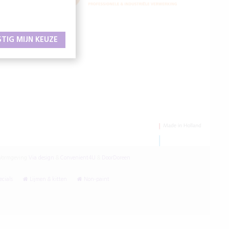
STIG MIJN KEUZE
ormgeving
Via design
&
Convenient4U
&
DoorDoreen
cials
Lijmen & kitten
Non-paint