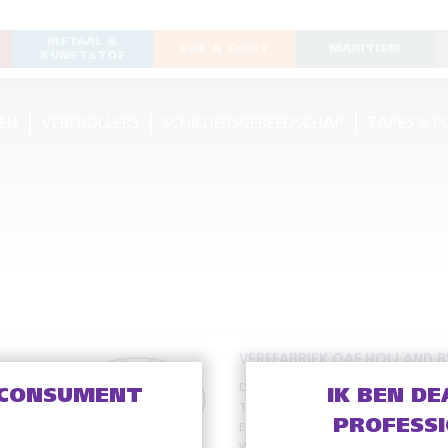
METAAL &
DAK & GOOT
MARITIEM
KUNSTSTOF
EN
VERFROLLERS
SCHILDERSGEREEDSCHAP
TAPES & F
VERFFABRIEK OAF HOLLAND B
De Meente 13
8121 EV Olst
 CONSUMENT
IK BEN DE
T
+31 (0)570 – 56 38 38
PROFESS
E
info@oafholland.nl