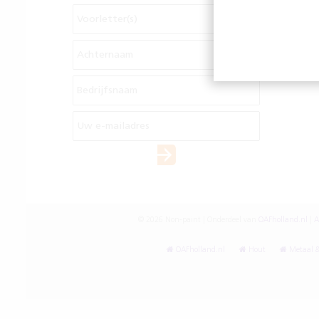
© 2026 Non-paint | Onderdeel van
OAFholland.nl
|
A
OAFholland.nl
Hout
Metaal &