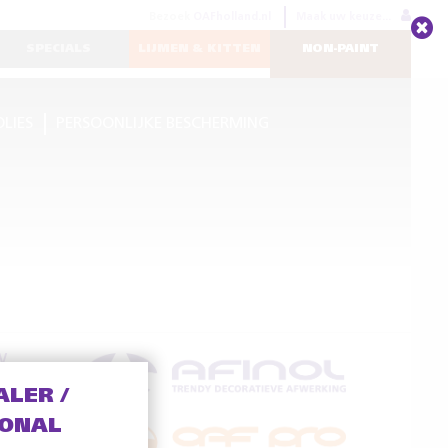
Bezoek
OAFholland.nl
Maak uw keuze...
SPECIALS
LIJMEN & KITTEN
NON-PAINT
OLIES
PERSOONLIJKE BESCHERMING
V
ALER /
IONAL