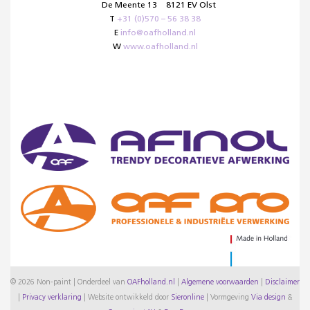
De Meente 13
8121 EV Olst
T
+31 (0)570 – 56 38 38
E
info@oafholland.nl
W
www.oafholland.nl
© 2026 Non-paint | Onderdeel van
OAFholland.nl
|
Algemene voorwaarden
|
Disclaimer
|
Privacy verklaring
|
Website ontwikkeld door
Sieronline
|
Vormgeving
Via design
&