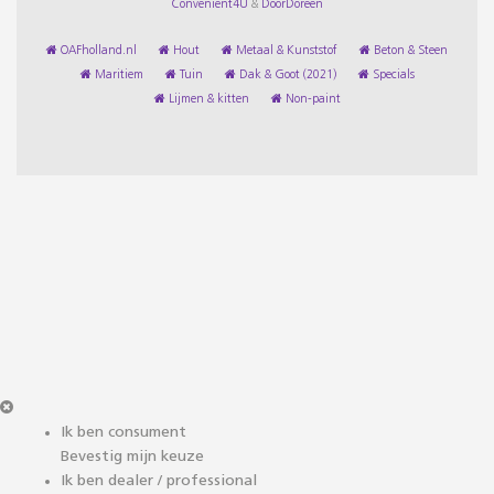
Convenient4U
&
DoorDoreen
OAFholland.nl
Hout
Metaal & Kunststof
Beton & Steen
Maritiem
Tuin
Dak & Goot (2021)
Specials
Lijmen & kitten
Non-paint
Ik ben consument
Bevestig mijn keuze
Ik ben dealer / professional