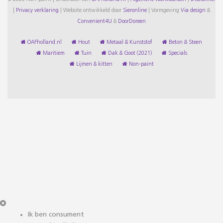
|
Privacy verklaring
|
Website ontwikkeld door
Sieronline
|
Vormgeving
Via design
&
Convenient4U
&
DoorDoreen
OAFholland.nl
Hout
Metaal & Kunststof
Beton & Steen
Maritiem
Tuin
Dak & Goot (2021)
Specials
Lijmen & kitten
Non-paint
Ik ben consument