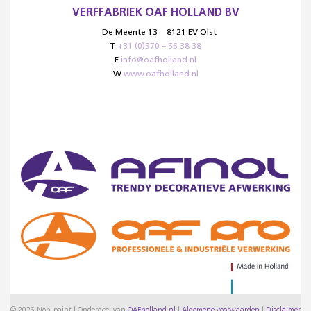
VERFFABRIEK OAF HOLLAND BV
De Meente 13
8121 EV Olst
T
+31 (0)570 – 56 38 38
E
info@oafholland.nl
W
www.oafholland.nl
© 2026 Non-paint | Onderdeel van
OAFholland.nl
|
Algemene voorwaarden
|
Disclaimer