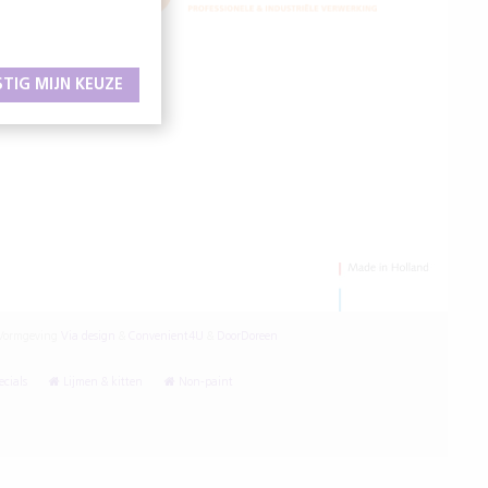
STIG MIJN KEUZE
ormgeving
Via design
&
Convenient4U
&
DoorDoreen
cials
Lijmen & kitten
Non-paint