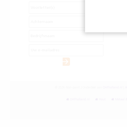
© 2026 Non-paint | Onderdeel van
OAFholland.nl
|
A
OAFholland.nl
Hout
Metaal &