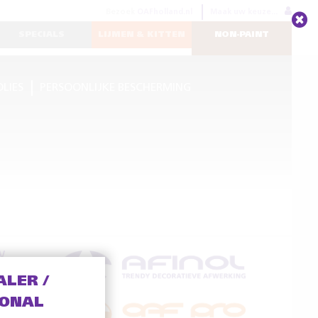
Bezoek
OAFholland.nl
Maak uw keuze...
SPECIALS
LIJMEN & KITTEN
NON-PAINT
OLIES
PERSOONLIJKE BESCHERMING
V
ALER /
IONAL