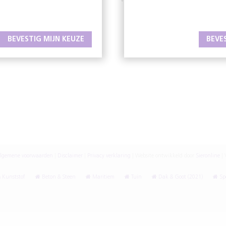
W
www.oafholland.nl
BEVESTIG MIJN KEUZE
BEVE
lgemene voorwaarden
|
Disclaimer
|
Privacy verklaring
|
Website ontwikkeld door
Sieronline
|
V
 Kunststof
Beton & Steen
Maritiem
Tuin
Dak & Goot (2021)
Spe