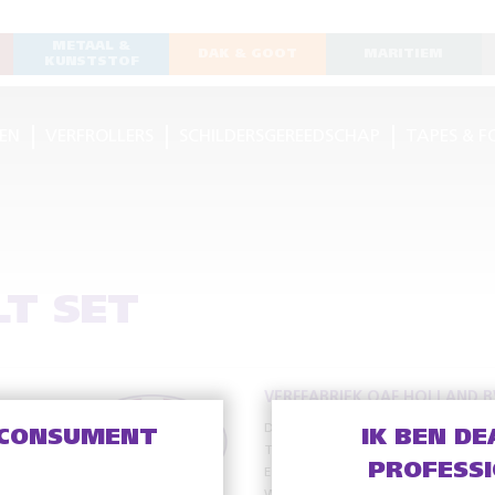
METAAL &
DAK & GOOT
MARITIEM
KUNSTSTOF
EN
VERFROLLERS
SCHILDERSGEREEDSCHAP
TAPES & F
LT SET
VERFFABRIEK OAF HOLLAND B
De Meente 13
8121 EV Olst
 CONSUMENT
IK BEN DE
T
+31 (0)570 – 56 38 38
PROFESS
E
info@oafholland.nl