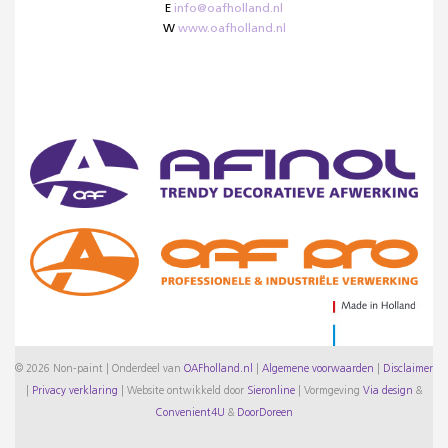
E
info@oafholland.nl
W
www.oafholland.nl
© 2026 Non-paint | Onderdeel van
OAFholland.nl
|
Algemene voorwaarden
|
Disclaimer
|
Privacy verklaring
|
Website ontwikkeld door
Sieronline
|
Vormgeving
Via design
&
Convenient4U
&
DoorDoreen