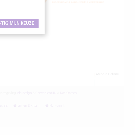
STIG MIJN KEUZE
ormgeving
Via design
&
Convenient4U
&
DoorDoreen
cials
Lijmen & kitten
Non-paint