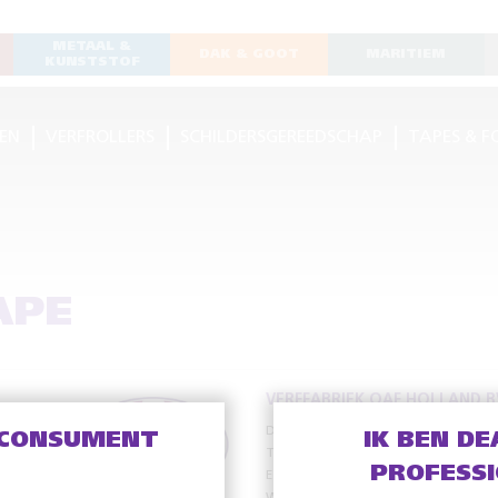
METAAL &
DAK & GOOT
MARITIEM
KUNSTSTOF
EN
VERFROLLERS
SCHILDERSGEREEDSCHAP
TAPES & F
APE
VERFFABRIEK OAF HOLLAND B
De Meente 13
8121 EV Olst
 CONSUMENT
IK BEN DE
T
+31 (0)570 – 56 38 38
PROFESS
E
info@oafholland.nl