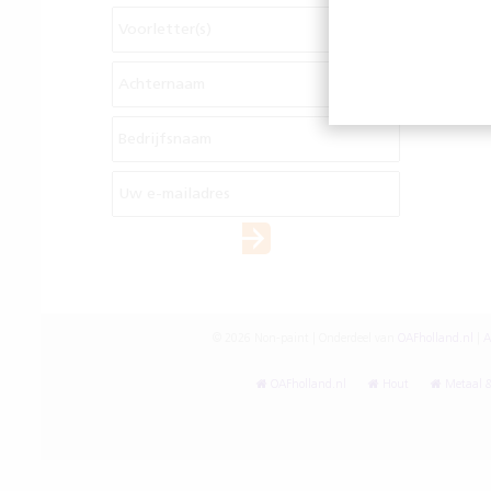
© 2026 Non-paint | Onderdeel van
OAFholland.nl
|
A
OAFholland.nl
Hout
Metaal &