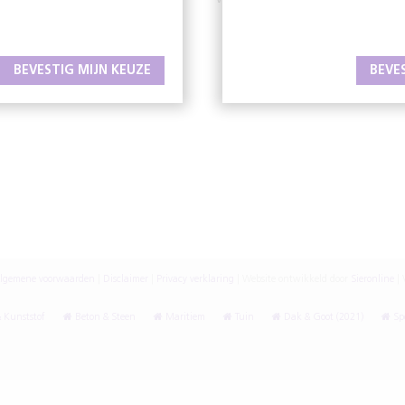
W
www.oafholland.nl
BEVESTIG MIJN KEUZE
BEVE
lgemene voorwaarden
|
Disclaimer
|
Privacy verklaring
|
Website ontwikkeld door
Sieronline
|
V
 Kunststof
Beton & Steen
Maritiem
Tuin
Dak & Goot (2021)
Spe