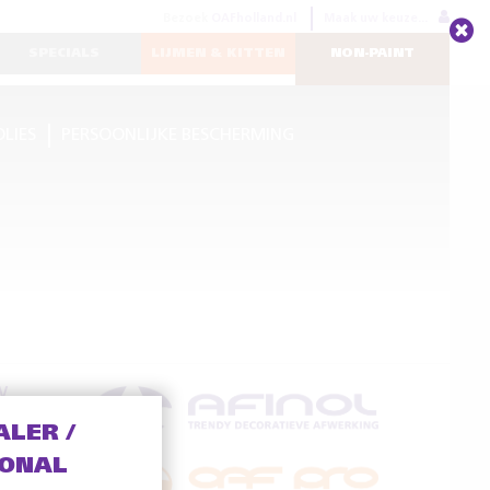
Bezoek
OAFholland.nl
Maak uw keuze...
SPECIALS
LIJMEN & KITTEN
NON-PAINT
OLIES
PERSOONLIJKE BESCHERMING
V
ALER /
IONAL