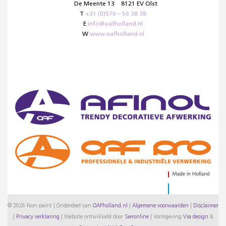
De Meente 13
8121 EV Olst
T
+31 (0)570 – 56 38 38
E
info@oafholland.nl
W
www.oafholland.nl
© 2026 Non-paint | Onderdeel van
OAFholland.nl
|
Algemene voorwaarden
|
Disclaimer
|
Privacy verklaring
|
Website ontwikkeld door
Sieronline
|
Vormgeving
Via design
&