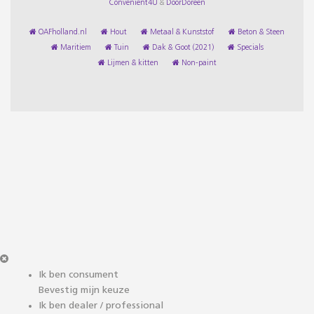
Convenient4U
&
DoorDoreen
OAFholland.nl
Hout
Metaal & Kunststof
Beton & Steen
Maritiem
Tuin
Dak & Goot (2021)
Specials
Lijmen & kitten
Non-paint
Ik ben consument
Bevestig mijn keuze
Ik ben dealer / professional