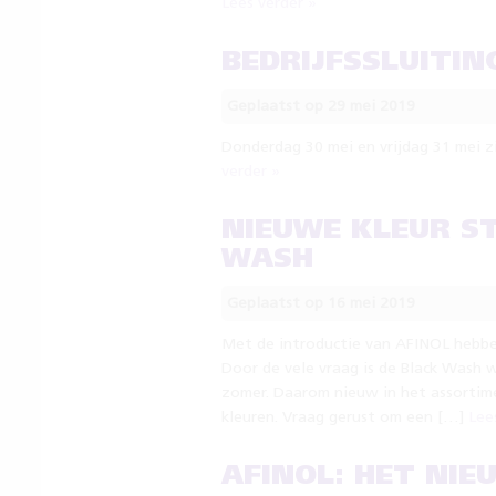
Lees verder »
BEDRIJFSSLUITI
Geplaatst op 29 mei 2019
Donderdag 30 mei en vrijdag 31 mei z
verder »
NIEUWE KLEUR S
WASH
Geplaatst op 16 mei 2019
Met de introductie van AFINOL hebbe
Door de vele vraag is de Black Wash 
zomer. Daarom nieuw in het assortime
kleuren. Vraag gerust om een […]
Lee
AFINOL: HET NI