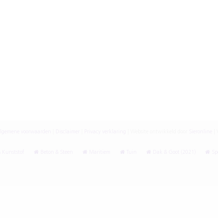
lgemene voorwaarden
|
Disclaimer
|
Privacy verklaring
|
Website ontwikkeld door
Sieronline
|
V
 Kunststof
Beton & Steen
Maritiem
Tuin
Dak & Goot (2021)
Spe