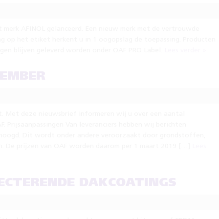
t merk AFINOL gelanceerd. Een nieuw merk met de vertrouwde
ng op het etiket herkent u in 1 oogopslag de toepassing. Producten
ngen blijven geleverd worden onder OAF PRO Label.
Lees verder »
CEMBER
ht. Met deze nieuwsbrief informeren wij u over een aantal
. Prijsaanpassingen Van leveranciers hebben wij berichten
hoogd. Dit wordt onder andere veroorzaakt door grondstoffen,
en. De prijzen van OAF worden daarom per 1 maart 2019 […]
Lees
LECTERENDE DAKCOATINGS