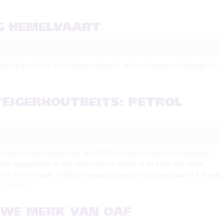
NG HEMELVAART
ijn wij gesloten. Bestelling worden 31 mei wel gewoon bezorgd.
Lee
TEIGERHOUTBEITS: PETROL
n we ook de kleuren van de AFINOL Steigerhoutbeits uitgebreid.
weer opgenomen in het assortiment. Blauw is de kleur van deze
nt: Petrol Wash AFINOL Steigerhoutbeits is nu leverbaar in 8 Trend
s verder »
EUWE MERK VAN OAF