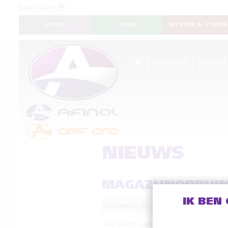
Bestellen
HOUT
TUIN
BETON & STEEN
REINIGEN
KWAST
NIEUWS
MAGAZIJNOPRUIM
IK BEN
Geplaatst op 6 december 2019
OAF heeft een aantal artikel voor een