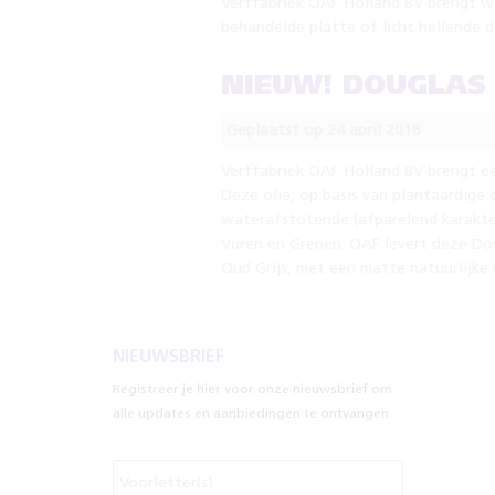
Verffabriek OAF Holland BV brengt w
behandelde platte of licht hellende 
NIEUW! DOUGLAS 
Geplaatst op 24 april 2018
Verffabriek OAF Holland BV brengt e
Deze olie, op basis van plantaardige
waterafstotende (afparelend karakter
Vuren en Grenen. OAF levert deze Doug
Oud Grijs, met een matte natuurlijke 
NIEUWSBRIEF
Registreer je hier voor onze nieuwsbrief om
alle updates en aanbiedingen te ontvangen