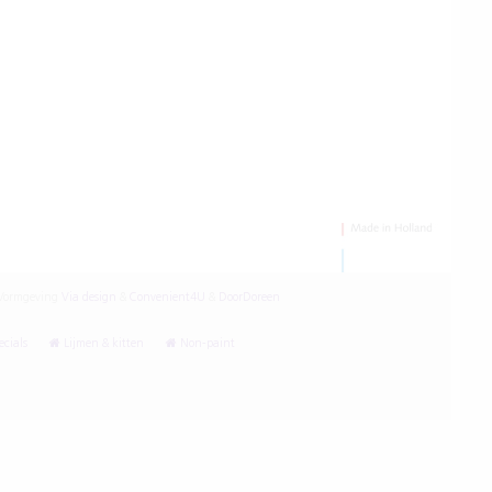
ormgeving
Via design
&
Convenient4U
&
DoorDoreen
cials
Lijmen & kitten
Non-paint