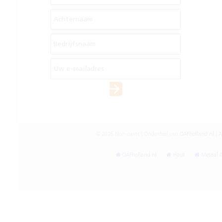
© 2026 Non-paint | Onderdeel van
OAFholland.nl
|
A
OAFholland.nl
Hout
Metaal &