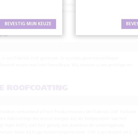
edingen van: Bouwfolie Spinvliesfolie Handschoenen Bruinoleum
en Vaseline Renovatieroofcoat Betonimpregneer Rolcoat IBC’s
verder »
BEVESTIG MIJN KEUZE
BEVE
NG
, is verffabriek OAF gesloten. Er worden geen bestellingen
onisch en per mail niet bereikbaar. Wij wensen u een prettige en
TE ROOFCOATING
hebben verkoelend effect Productnieuws Verffabriek OAF Holland
ment dakcoatings die ervoor zorgen dat de temperatuur van het
k lager blijft, met het gevolg dat daardoor de onderliggende
eratuur dalen bij hoge buitentemperaturen. OAF is producent en […]