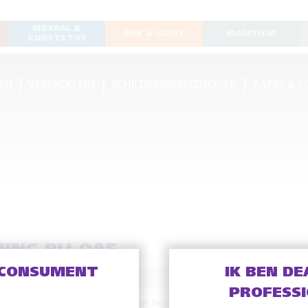
METAAL &
DAK & GOOT
MARITIEM
KUNSTSTOF
EN
VERFROLLERS
SCHILDERSGEREEDSCHAP
TAPES & F
ING BIJ OAF
 CONSUMENT
IK BEN DE
PROFESS
 scherpe prijs in de verkoop i.v.m. het opruimen van het magazijn.