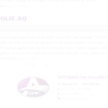
itte dakcoatings op de markt voor op met bitumen of EPDM
daken.
Lees verder »
OLIE AQ
en watergedragen olie op de markt onder de naam Douglas Olie AQ.
 oliën, beschikt over sterk impregnerende eigenschappen met hoge
) eigenschappen voor op zachte houtsoorten, zoals Douglas, Lariks
las Olie AQ in de transparante kleuren: Naturel, Lariks, Ebben en
uitstraling.
Lees verder »
VERFFABRIEK OAF HOLLAND B
De Meente 13
8121 EV Olst
T
+31 (0)570 – 56 38 38
E
info@oafholland.nl
W
www.oafholland.nl