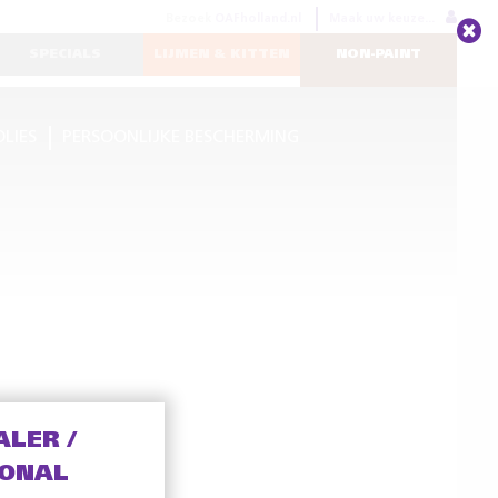
Bezoek
OAFholland.nl
Maak uw keuze...
SPECIALS
LIJMEN & KITTEN
NON-PAINT
OLIES
PERSOONLIJKE BESCHERMING
ALER /
IONAL