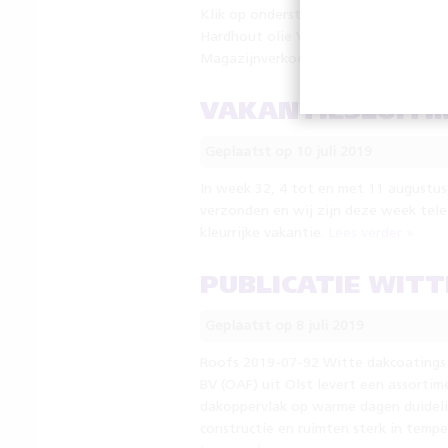
Klik op onderstaande link voor aanbi
Hardhout olie Verfreiniger Spuitbuss
Magazijnverkoop – 2019-12-06
Lees 
VAKANTIESLUITI
Geplaatst op 10 juli 2019
In week 32, 4 tot en met 11 augustus
verzonden en wij zijn deze week telef
kleurrijke vakantie.
Lees verder »
PUBLICATIE WIT
Geplaatst op 8 juli 2019
Roofs 2019-07-92 Witte dakcoatings 
BV (OAF) uit Olst levert een assorti
dakoppervlak op warme dagen duidelij
constructie en ruimten sterk in temp