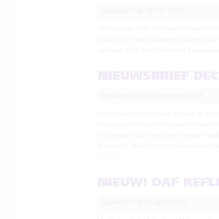
Geplaatst op 16 mei 2019
Verffabriek OAF Holland BV heeft he
kwaliteit. Door de nieuwe kleurstelli
speciaal voor professionele toepassi
NIEUWSBRIEF DE
Geplaatst op 20 december 2018
Het einde van het jaar is weer in zic
belangrijke ontwikkelingen binnen OAF
ontvangen dat de prijzen worden ver
transport, brandstof en arbeidskost
verder »
NIEUW! OAF REF
Geplaatst op 24 april 2018