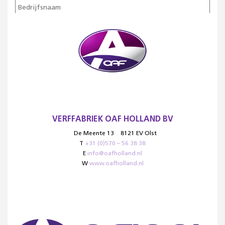
VERFFABRIEK OAF HOLLAND BV
De Meente 13
8121 EV Olst
T
+31 (0)570 – 56 38 38
E
info@oafholland.nl
W
www.oafholland.nl