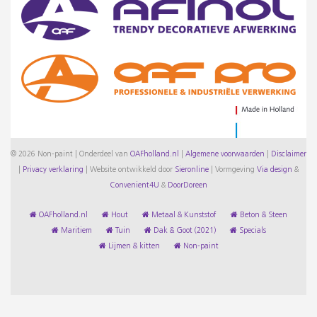
© 2026 Non-paint | Onderdeel van
OAFholland.nl
|
Algemene voorwaarden
|
Disclaimer
|
Privacy verklaring
|
Website ontwikkeld door
Sieronline
|
Vormgeving
Via design
&
Convenient4U
&
DoorDoreen
OAFholland.nl
Hout
Metaal & Kunststof
Beton & Steen
Maritiem
Tuin
Dak & Goot (2021)
Specials
Lijmen & kitten
Non-paint